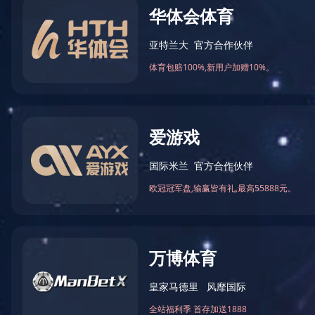
企业简介
资质荣誉
企业风采
文化理念
组织机构
光辉历程
老总致辞
产品展厅
D、MD、DG、DF卧式多级离心泵
S(R)、Sh(R)型中开泵
TDOS型双吸中开离心泵
高吸程矿用卧式多级泵
MD(P)型煤矿耐用多级离心泵(自平衡)
产品应用
应用领域
工程业绩
新闻资讯
公司新闻
行业动态
营销服务
服务承诺
样本下载
下属企业
开云online(中国)
当前位置：首页
通达集团
资质荣誉
企业资质
通达集团
企业资质
煤安证
矿安证