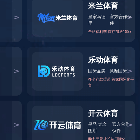
卧式直联泵(管道泵）
WQ型无堵塞潜水排污泵
QJ系列潜水电泵
配件专区