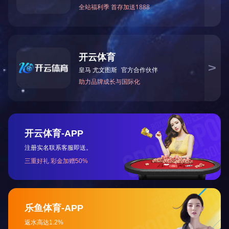
通达集团
企业资质
煤安证
矿安证
资质荣誉