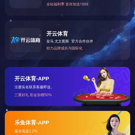
D、MD、DG、DF卧式多级离心泵
S(R)、Sh(R)型中开泵
TDOS型双吸中开离心泵
高吸程矿用卧式多级泵
MD(P)型煤矿耐用多级离心泵(自平衡)
MD(SSP)型双入口对称平衡泵
ZDG、DG型次高压锅炉给水泵
DL、LG单吸多级立式离心泵
单级单吸立式离心泵
IS、ISR单级单吸卧式离心泵
ISW、ISZ型卧式直联泵(管道泵）
WQ型无堵塞潜水排污泵
QJ系列潜水电泵
配件专区