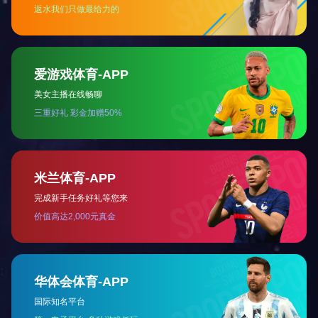
TDOS型双吸中开离心泵
点击图片进入产品详情
小
型
TDOS型双吸中开离心泵
小
型
TDOS型双吸中开离心泵
小
型
TDOS型双吸中开离心泵
大
型
TDOS型双吸中开离心泵
大
型
TDOS型双吸中开离心泵