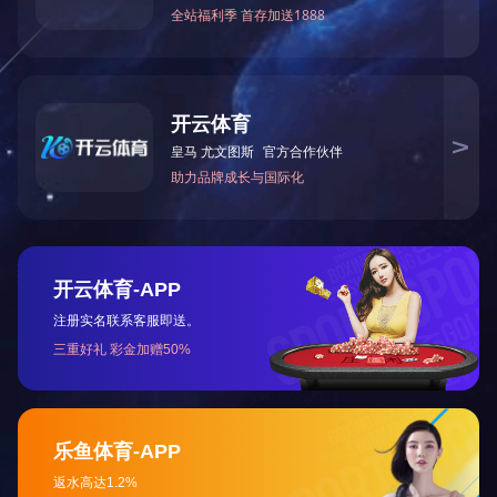
企业简介
资质荣誉
企业风采
文化理念
组织机构
光辉历程
老总致辞