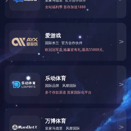
D、MD、DG、DF卧式多级离心泵
S(R)、Sh(R)型中开泵
TDOS型双吸中开离心泵
高吸程矿用卧式多级泵
MD(P)型煤矿耐用多级离心泵(自平衡)
MD(
对称平衡泵
ZDG、DG型次高压锅炉给水泵
DL、LG单吸多级立式离心泵
单级单吸立式离心泵
IS、ISR单级单吸卧式离心泵
ISW、ISZ型卧式直联泵
WQ型无堵塞潜水排污泵
QJ系列潜水电泵
配件专区
产品应用
应用领域
工程业绩
新闻资讯
公司新闻
行业动态
营销服务
服务承诺
样本下载
下属企业
开云online(中国)
当前位置：首页
通达集团
文化理念
通达集团