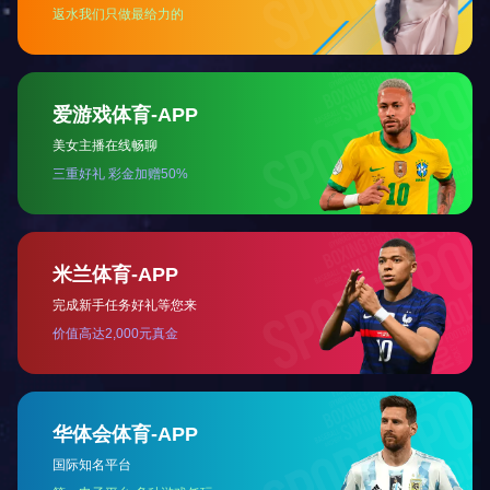
Sh(R)型中开泵
大
型


Sh(R)型中开泵
产品概述：
S、Sh 型单级双吸离心泵，供输送不含固体颗粒及温度不超过80℃的清水或物理化学性质类似于水的其它液体之用。适用于工厂、矿山、城市给排水，
也可用于电站、大型水利工程、农业排灌等，SR型泵是用于输送温度不超过104℃场合。S、Sh型为卧式结构，也可以根据客户要求做成立式结构。

查看产品参数
型号意义
性能范围
3
流量：120-20000m
/h