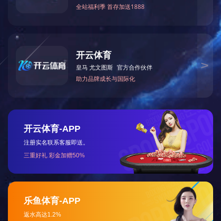
D、MD、DG、DF卧式多级离心泵
S(R)、Sh(R)型中开泵
TDOS型双吸中开离心泵
高吸程矿用卧式多级泵
MD(P)型煤矿耐用多级离心泵(自平衡)
MD(SSP)型双入口对称平衡泵
ZDG、DG型次高压锅炉给水泵
DL、LG单吸多级立式离心泵
单级单吸立式离心泵
IS、ISR单级单吸卧式离心泵
ISW、ISZ型卧式直联泵(管道泵）
WQ型无堵塞潜水排污泵
QJ系列潜水电泵
配件专区